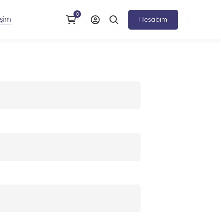
işim
Hesabım