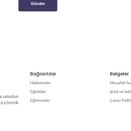
Bağlantılar
Belgeler
Hakkımızda
Mesafeli Sa
Eğitimler
İptal ve İad
yla umudun
Eğitmenler
Çerez Polit
na yönelik