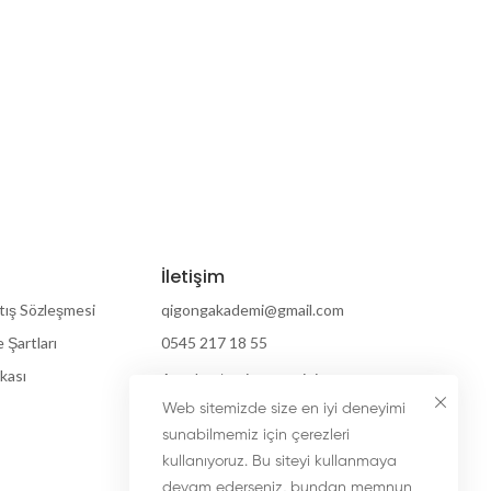
İletişim
tış Sözleşmesi
qigongakademi@gmail.com
e Şartları
0545 217 18 55
ikası
Antalya / ve internetiniz
olan her yerde :)
Web sitemizde size en iyi deneyimi
sunabilmemiz için çerezleri
kullanıyoruz. Bu siteyi kullanmaya
devam ederseniz, bundan memnun