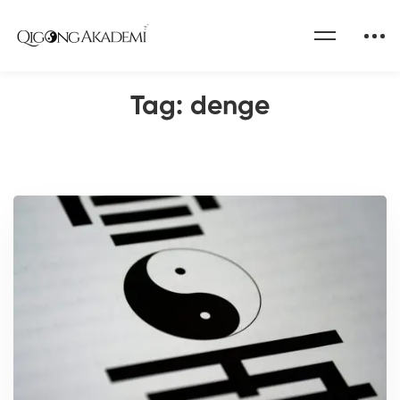
Home
Qigong Akademi Blog
denge
Tag: denge