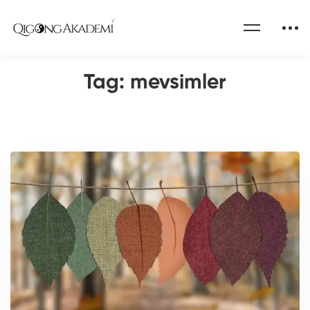
Home
Qigong Akademi Blog
mevsimler
Tag: mevsimler