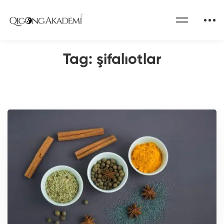
Home
Qigong Akademi Blog
şifalıotlar
Tag: şifalıotlar